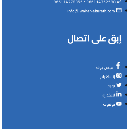
966114762588 / 966114778356
info@jwaher-alturath.com
إبق على اتصال
فيس بوك
إنستغرام
تويتر
لينكد إن
يوتيوب