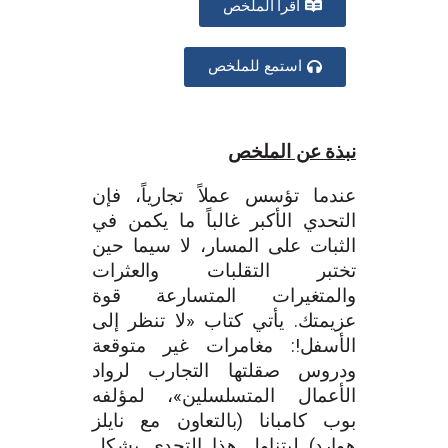
اقرأ الملخص
استمع للملخص
نبذة عن الملخص
عندما تؤسس عملاً تجارياً، فإن
التحدي الأكبر غالباً ما يكمن في
الثبات على المسار، لا سيما حين
تختبر التقلبات والعثرات
والمتغيرات المتسارعة قوة
عزيمتك. يأتي كتاب «لا تنظر إلى
الأسفل!: مغامرات غير متوقعة
ودروس صقلتها التجارب لرواد
الأعمال المتسلسلين»، لمؤلفه
بوب كامبانا (بالتعاون مع نايلز
هوارد) ليتناول هذا التحدي بشكل