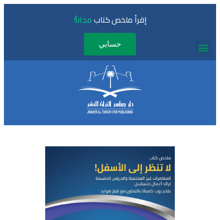
إقرأ ملخص كتاب
مجاناً!
حسابي