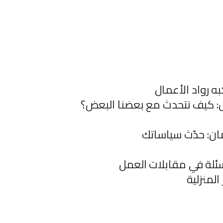
ال: كيف نتحدث مع بعضنا البعض؟
مان: حدّث سياساتك
لمنزلية