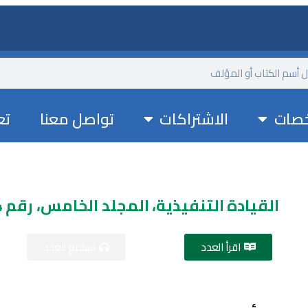
خصات
الاشتراكات
تواصل معنا
تع
القيادة التنفيذية، المجلد الخامس، رقم 134 عدد يونيو 2022م
اقرأ العدد
استمع للعدد