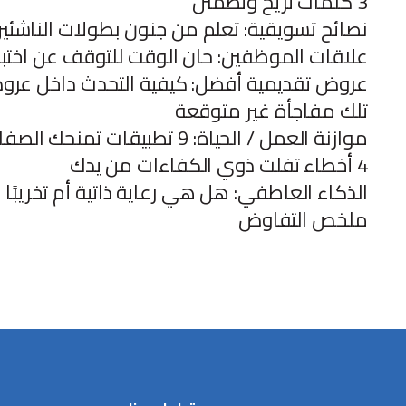
3 كلمات تريح وتطمئن
نصائح تسويقية: تعلم من جنون بطولات الناشئي
علاقات الموظفين: حان الوقت للتوقف عن اختبار 
عروض تقديمية أفضل: كيفية التحدث داخل عروض erPoint
تلك مفاجأة غير متوقعة
موازنة العمل / الحياة: 9 تطبيقات تمنحك الصفاء
4 أخطاء تفلت ذوي الكفاءات من يدك
الذكاء العاطفي: هل هي رعاية ذاتية أم تخريبًا 
ملخص التفاوض