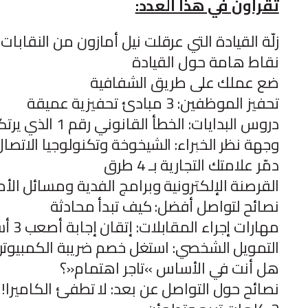
تقرأون في هذا العدد:
زلّة القيادة التي عرقلت نيل أمازون من النقابات
نقاط هامة حول القيادة
ضع عملك على طريق الشفافية
تحفيز الموظفين: 3 مبادئ تحفيزية عميقة
دروس البدايات: الخطأ القانوني رقم 1 الذي يرتكبه رواد الأعمال
وجهة نظر الخبراء: الشيخوخة وتكنولوجيا الاتص
دمّر علامتك التجارية بـ 4 طرق
القرصنة الإلكترونية وبرامج الفدية ومسائل الأ
نصائح لتواصل أفضل: كيف تبدأ محادثة
مهارات إجراء المقابلات: إتقان إجابة أصعب 3 أسئلة في مقابلات العمل
التمويل الشخصي: استغل خصم ضريبة الكمبيوتر ا
هل أنت في الأساس »تاجر اهتمام«؟
نصائح حول التواصل عن بعد: لا تطفئ الكاميرا!