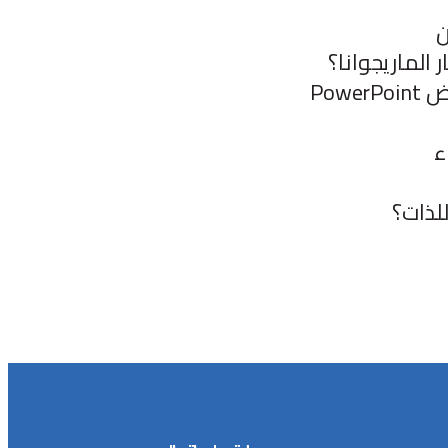
ن
الماريجوانا؟
Pow
للذات؟