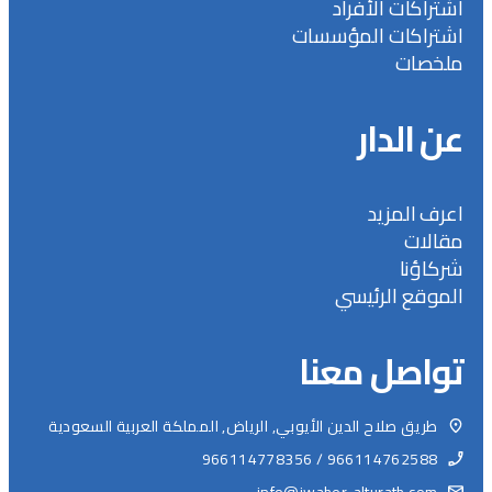
اشتراكات الأفراد
اشتراكات المؤسسات
ملخصات
عن الدار
اعرف المزيد
مقالات
شركاؤنا
الموقع الرئيسي
تواصل معنا
طريق صلاح الدين الأيوبي, الرياض, المملكة العربية السعودية
966114762588 / 966114778356
info@jwaher-alturath.com