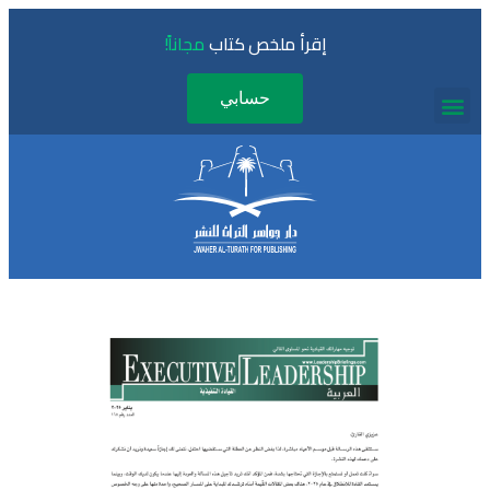
إقرأ ملخص كتاب
مجاناً!
حسابي