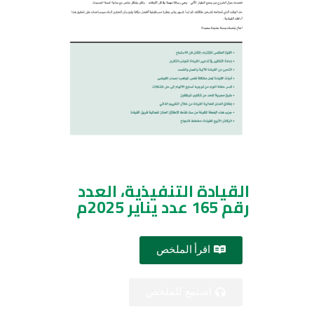
القيادة التنفيذية، العدد
رقم 165 عدد يناير 2025م
اقرأ الملخص
استمع للملخص