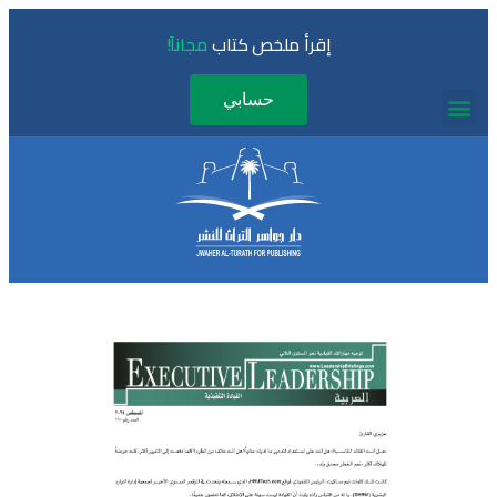
إقرأ ملخص كتاب
مجاناً!
حسابي