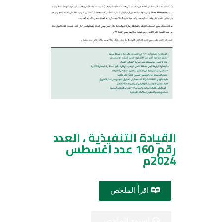
القيادة التنفيذية ، العدد
رقم 160 عدد اغسطس
2024م
اقرأ الملخص
استمع للملخص