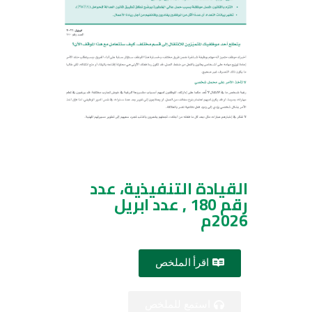
القيادة التنفيذية، عدد
رقم 180 , عدد ابريل
2026م
اقرأ الملخص
استمع للملخص