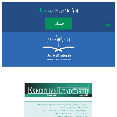
إقرأ ملخص كتاب
مجاناً!
حسابي