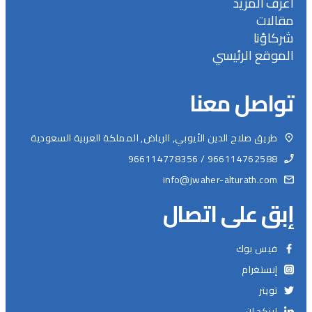
اعرف المزيد
مقالات
شركاؤنا
الموقع الرئيسي
تواصل معنا
طريق صلاح الدين الأيوبي, الرياض, المملكة العربية السعودية
966114762588 / 966114778356
info@jwaher-alturath.com
إبق على اتصال
فيس بوك
إنستغرام
تويتر
لينكد إن